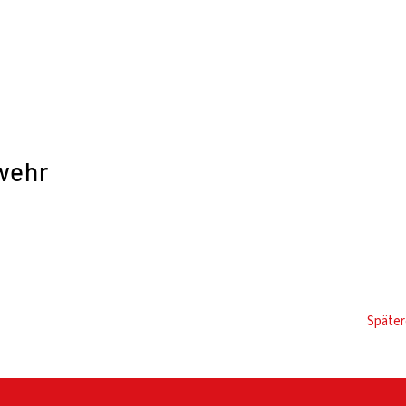
wehr
Später