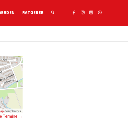
WERDEN
RATGEBER
Map
contributors
e Termine
→