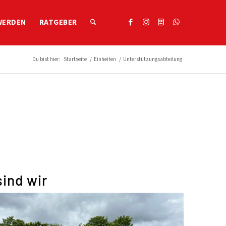
WERDEN
RATGEBER
Du bist hier:
Startseite
/
Einheiten
/
Unterstützungsabteilung
sind wir