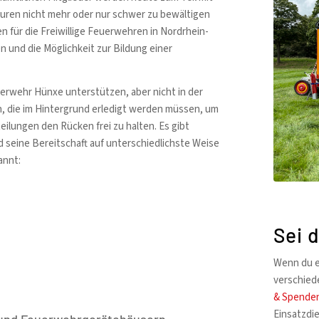
turen nicht mehr oder nur schwer zu bewältigen
 für die Freiwillige Feuerwehren in Nordrhein-
und die Möglichkeit zur Bildung einer
uerwehr Hünxe unterstützen, aber nicht in der
n, die im Hintergrund erledigt werden müssen, um
lungen den Rücken frei zu halten. Es gibt
d seine Bereitschaft auf unterschiedlichste Weise
annt:
Sei 
Wenn du e
verschied
& Spende
Einsatzdie
 und Feuerwehrgerätehäusern